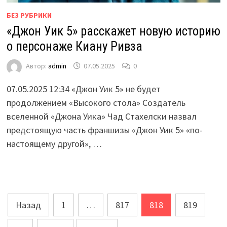
БЕЗ РУБРИКИ
«Джон Уик 5» расскажет новую историю
о персонаже Киану Ривза
Автор:
admin
07.05.2025
0
07.05.2025 12:34 «Джон Уик 5» не будет
продолжением «Высокого стола» Создатель
вселенной «Джона Уика» Чад Стахелски назвал
предстоящую часть франшизы «Джон Уик 5» «по-
настоящему другой», …
Пагинация
Назад
1
…
817
818
819
записей