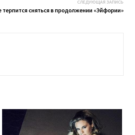
Сле
СЛЕДУЮЩАЯ ЗАПИСЬ
запи
е терпится сняться в продолжении «Эйфории»