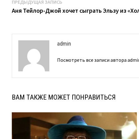
Навигация
Предыдущая
ПРЕДЫДУЩАЯ ЗАПИСЬ
запись:
Аня Тейлор-Джой хочет сыграть Эльзу из «Хо
по
записям
admin
Посмотреть все записи автора adm
ВАМ ТАКЖЕ МОЖЕТ ПОНРАВИТЬСЯ