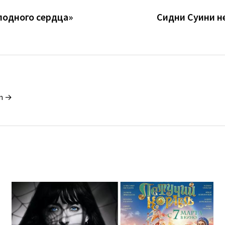
лодного сердца»
Сидни Суини н
in →