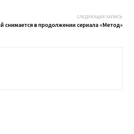
Сле
СЛЕДУЮЩАЯ ЗАПИСЬ
запи
й снимается в продолжении сериала «Метод»