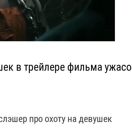
шек в трейлере фильма ужас
слэшер про охоту на девушек