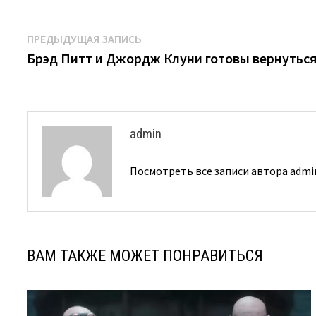
Навигация
Предыдущая
ПРЕДЫДУЩАЯ ЗАПИСЬ
запись:
Брэд Питт и Джордж Клуни готовы вернуться
по
записям
admin
Посмотреть все записи автора adm
ВАМ ТАКЖЕ МОЖЕТ ПОНРАВИТЬСЯ