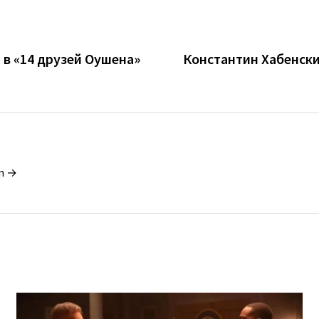
 в «14 друзей Оушена»
Константин Хабенски
in →