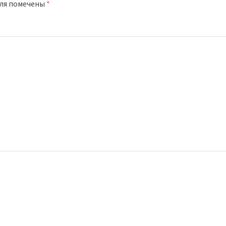
оля помечены
*