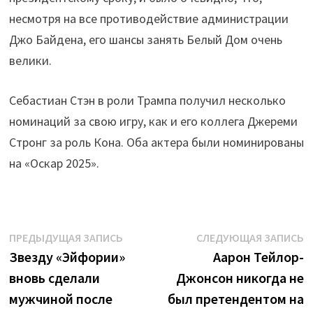
несмотря на все противодействие администрации
Джо Байдена, его шансы занять Белый Дом очень
велики.
Себастиан Стэн в роли Трампа получил несколько
номинаций за свою игру, как и его коллега Джереми
Стронг за роль Кона. Оба актера были номинированы
на «Оскар 2025».
Навигация
Предыдущая
С
ПРЕДЫДУЩАЯ ЗАПИСЬ
СЛЕДУЮЩАЯ ЗАПИСЬ
запись:
з
Звезду «Эйфории»
Аарон Тейлор-
по
вновь сделали
Джонсон никогда не
записям
мужчиной после
был претендентом на