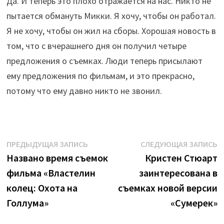
Да. И теперь это плохо отражается на нас. Никто не
пытается обмануть Микки. Я хочу, чтобы он работал.
Я не хочу, чтобы он жил на сборы. Хорошая новость в
том, что с вчерашнего дня он получил четыре
предложения о съемках. Люди теперь присылают
ему предложения по фильмам, и это прекрасно,
потому что ему давно никто не звонил.
Навигация
Предыдущая
С
ПРЕДЫДУЩАЯ ЗАПИСЬ
СЛЕДУЮЩАЯ ЗАПИСЬ
запись:
з
Названо время съемок
Кристен Стюарт
по
фильма «Властелин
заинтересована в
записям
колец: Охота на
съемках новой версии
Голлума»
«Сумерек»