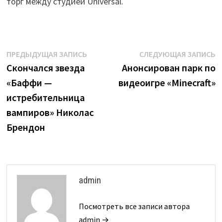
торг между студией Universal.
Навигация
Предыдущая
С
ПРЕДЫДУЩАЯ ЗАПИСЬ
СЛЕДУЮЩАЯ ЗАПИСЬ
запись:
з
Скончался звезда
Анонсирован парк по
по
«Баффи —
видеоигре «Minecraft»
записям
истребительница
вампиров» Николас
Брендон
admin
Посмотреть все записи автора
admin →